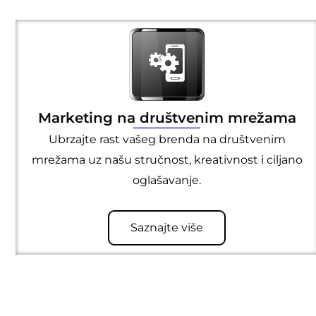
Marketing na društvenim mrežama
Ubrzajte rast vašeg brenda na društvenim
mrežama uz našu stručnost, kreativnost i ciljano
oglašavanje.
Saznajte više