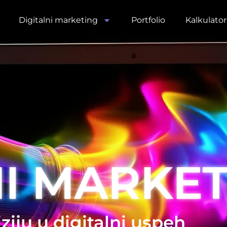
Digitalni marketing
Portfolio
Kalkulato
NI MARKE
iju u digitalni uspeh