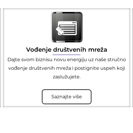
Vođenje društvenih mreža
Dajte svom biznisu novu energiju uz naše stručno
vođenje društvenih mreža i postignite uspeh koji
zaslužujete.
Saznajte više